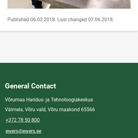
Published 06.03.2018.
Last changed 07.06.2018.
General Contact
Võrumaa Haridus- ja Tehnoloogiakeskus
Väimela, Võru vald, Võru maakond 65566
+372 78 50 800
ewers@ewers.ee