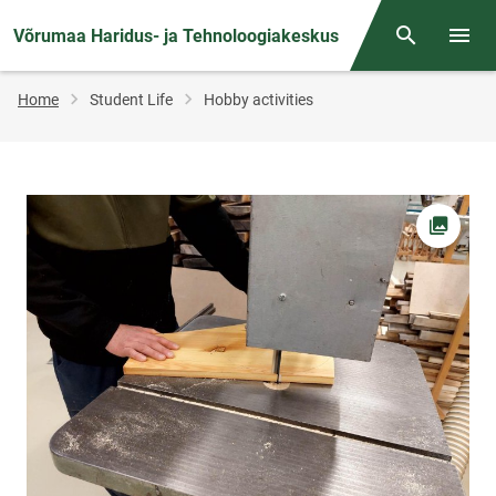
Võrumaa Haridus- ja Tehnoloogiakeskus
Otsing
Open/
Breadcrumb
Home
Student Life
Hobby activities
Open pi