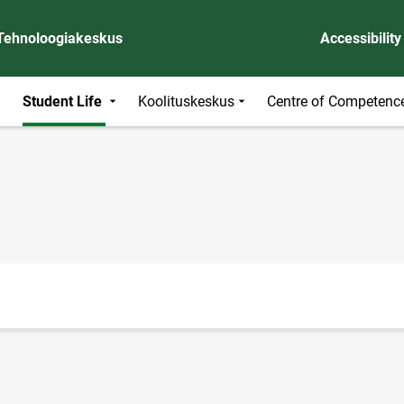
 Tehnoloogiakeskus
Accessibility
Student Life
Koolituskeskus
Centre of Competenc