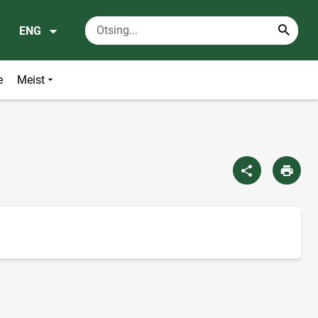
ENG
e
Meist