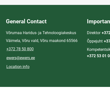
General Contact
Importan
Võrumaa Haridus- ja Tehnoloogiakeskus
Direktor
+372
Väimela, Võru vald, Võru maakond 65566
Õppejuht
+37
+372 78 50 800
Kompetentsik
+372 53 01 
ewers@ewers.ee
Location info