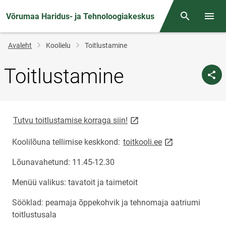
Võrumaa Haridus- ja Tehnoloogiakeskus
Otsing
Menüü
Jälglink
Avaleht
Koolielu
Toitlustamine
Toitlustamine
link opens on new page
Tutvu toitlustamise korraga siin!
link opens on ne
Koolilõuna tellimise keskkond:
toitkooli.ee
Lõunavahetund: 11.45-12.30
Menüü valikus: tavatoit ja taimetoit
Sööklad: peamaja õppekohvik ja tehnomaja aatriumi
toitlustusala