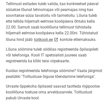
Tellimust esitades tuleb valida, kas konkreetsel päeval
süüakse lõunat tehnomajas või peamajas ning kas
soovitakse süüa tavatoitu või taimetoitu. Lõuna tuleb
ette tellida hiljemalt eelmise koolipäeva õhtuks kella
22.00. Samuti saab koolilõuna tellimust tühistada
hiljemalt eelmise koolipäeva kella 22.00ni. Tühistatud
link opens on new page
lõuna hind jääb
toitkooli.ee
kontole ettemaksuks.
Lõuna söömine tuleb sööklas registreerida õpilaspileti
või telefoniga. Kooli IT spetsialisti juurees saab
registreerida ka kõiki teisi viipekaarte.
Kuidas registreerida telefoniga söömine? Vaata järgmist
peatükki "Toitlustuse õiguse tõendamine telefoniga".
Urvaste õppekoha õpilased saavad taotleda riigipoolse
koolilõuna toetuse oma arveldusarvele. Toitlustust
pakub Urvaste kool.