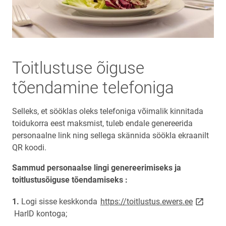
Toitlustuse õiguse
tõendamine telefoniga
Selleks, et sööklas oleks telefoniga võimalik kinnitada
toidukorra eest maksmist, tuleb endale genereerida
personaalne link ning sellega skännida söökla ekraanilt
QR koodi.
Sammud personaalse lingi genereerimiseks ja
toitlustusõiguse tõendamiseks :
link ope
Logi sisse keskkonda
https://toitlustus.ewers.ee
HarID kontoga;