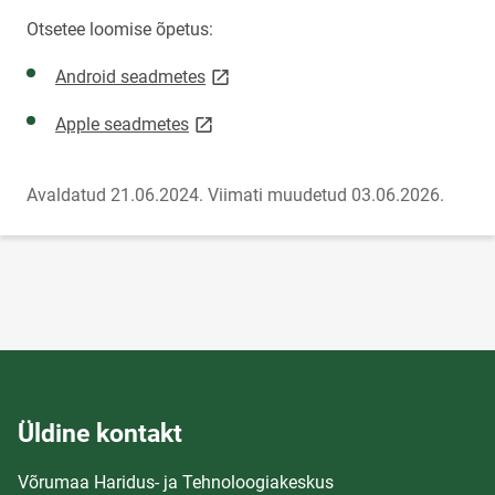
Otsetee loomise õpetus:
link opens on new page
Android seadmetes
link opens on new page
Apple seadmetes
Avaldatud 21.06.2024.
Viimati muudetud 03.06.2026.
Üldine kontakt
Võrumaa Haridus- ja Tehnoloogiakeskus