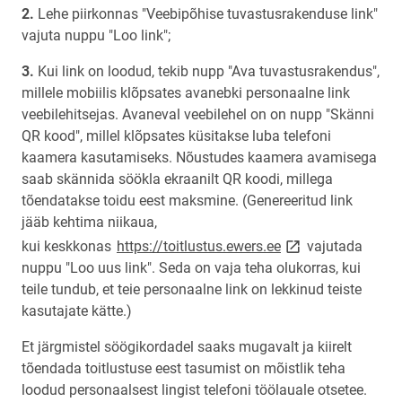
Lehe piirkonnas "Veebipõhise tuvastusrakenduse link"
vajuta nuppu "Loo link";
Kui link on loodud, tekib nupp "Ava tuvastusrakendus",
millele mobiilis klõpsates avanebki personaalne link
veebilehitsejas. Avaneval veebilehel on on nupp "Skänni
QR kood", millel klõpsates küsitakse luba telefoni
kaamera kasutamiseks. Nõustudes kaamera avamisega
saab skännida söökla ekraanilt QR koodi, millega
tõendatakse toidu eest maksmine. (Genereeritud link
jääb kehtima niikaua,
link opens on new 
kui keskkonas
https://toitlustus.ewers.ee
vajutada
nuppu "Loo uus link". Seda on vaja teha olukorras, kui
teile tundub, et teie personaalne link on lekkinud teiste
kasutajate kätte.)
Et järgmistel söögikordadel saaks mugavalt ja kiirelt
tõendada toitlustuse eest tasumist on mõistlik teha
loodud personaalsest lingist telefoni töölauale otsetee.