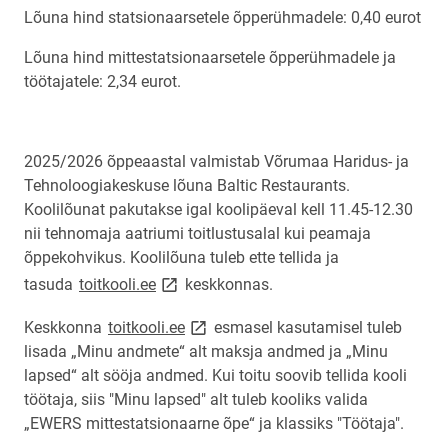
Lõuna hind statsionaarsetele õpperühmadele: 0,40 eurot
Lõuna hind mittestatsionaarsetele õpperühmadele ja
töötajatele: 2,34 eurot.
2025/2026 õppeaastal valmistab Võrumaa Haridus- ja
Tehnoloogiakeskuse lõuna Baltic Restaurants.
Koolilõunat pakutakse igal koolipäeval kell 11.45-12.30
nii tehnomaja aatriumi toitlustusalal kui peamaja
õppekohvikus. Koolilõuna tuleb ette tellida ja
link opens on new page
tasuda
toitkooli.ee
keskkonnas.
link opens on new page
Keskkonna
toitkooli.ee
esmasel kasutamisel tuleb
lisada „Minu andmete“ alt maksja andmed ja „Minu
lapsed“ alt sööja andmed. Kui toitu soovib tellida kooli
töötaja, siis "Minu lapsed" alt tuleb kooliks valida
„EWERS
mittestatsionaarne
õpe“ ja klassiks "Töötaja".