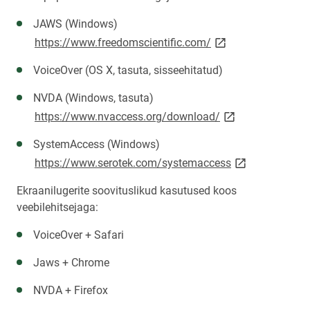
JAWS (Windows)
link opens on new p
https://www.freedomscientific.com/
VoiceOver (OS X, tasuta, sisseehitatud)
NVDA (Windows, tasuta)
link opens on new
https://www.nvaccess.org/download/
SystemAccess (Windows)
link opens on n
https://www.serotek.com/systemaccess
Ekraanilugerite soovituslikud kasutused koos
veebilehitsejaga:
VoiceOver + Safari
Jaws + Chrome
NVDA + Firefox