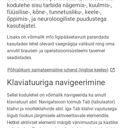
kodulehe sisu tarbida nägemis-, kuulmis-,
füüsilise-, kõne-, tunnetusliku-, keele-,
õppimis-, ja neuroloogiliste puudustega
kasutajatel.
Lisaks on võimalik info ligipääsetavust parandada
kasutades lehel olevaid vaegnägija valikuid ning oma
arvutit brauseri- ja operatsioonisüsteemi tasemel
seadistades.
link open
Põhjalikum samateemaline juhend (inglise keeles)
Klaviatuuriga navigeerimine
Sellel kodulehel on võimalik navigeerida ka ainult
klaviatuuri abil. Navigatsioon toimub Tab (tabulaator)
klahvi ja noolteklahvide abil. Iga Tab klahvi vajutusega
liigub fookus järgmisele aktiveeritavale elemendile.
Hetkel aktiivset elementi märgib värvimuutus ja kastike