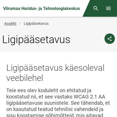
Võrumaa Haridus- ja Tehnoloogiakeskus
Otsing
Menüü
Jälglink
Avaleht
Ligipääsetavus
Ligipääsetavus
Ligipääsetavus käesoleval
veebilehel
Teie ees olev koduleht on ehitatud ja
koostatud nii, et see vastaks WCAG 2.1 AA
ligipääsetavuse suunistele. See tähendab, et
on kasutatud teatud tehnilisi vahendeid ja
sisu koostamise põhimõtteid, mis aitavad