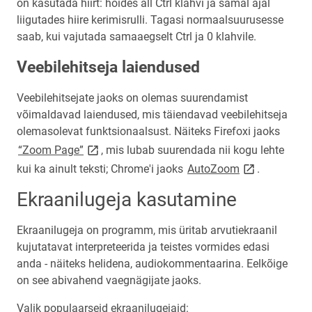
on kasutada hiirt: hoides all Ctrl klahvi ja samal ajal
liigutades hiire kerimisrulli. Tagasi normaalsuurusesse
saab, kui vajutada samaaegselt Ctrl ja 0 klahvile.
Veebilehitseja laiendused
Veebilehitsejate jaoks on olemas suurendamist
võimaldavad laiendused, mis täiendavad veebilehitseja
olemasolevat funktsionaalsust. Näiteks Firefoxi jaoks
link opens on new page
“Zoom Page”
, mis lubab suurendada nii kogu lehte
link opens on
kui ka ainult teksti; Chrome'i jaoks
AutoZoom
.
Ekraanilugeja kasutamine
Ekraanilugeja on programm, mis üritab arvutiekraanil
kujutatavat interpreteerida ja teistes vormides edasi
anda - näiteks helidena, audiokommentaarina. Eelkõige
on see abivahend vaegnägijate jaoks.
Valik populaarseid ekraanilugejaid: