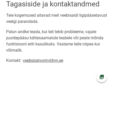
Tagasiside ja kontaktandmed
Teie kogemused aitavad meil veebisaidi ligipääsetavust
veelgi parandada.
Palun andke teada, kui teil tekib probleeme, vajate
juurdepääsu kättesaamatule teabele või peate mõnda
funktsiooni eriti kasulikuks. Vastame teile niipea kui
võimalik.
Kontakt:
veebiplatvorm@hm.ee
Ava fot