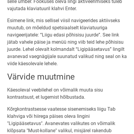
selle ümber. Fookuses oleva lingi aktiveerimiseks tuleb
vajutada klaviatuuril klahvi Enter.
Esimene link, mis sellisel viisil navigeerides aktiivseks
muutub, on mõeldud spetsiaalselt klaviatuuriga
navigeerijatele: “Liigu edasi põhisisu juurde”. See link
jätab vahele päise ja menüü ning viib teid lehe põhisisu
juurde. Lehel olevalt kolmandalt “Ligipääsetavus” lingilt
avanevad vaegnägijale suunatud valikud ning seal on ka
viide käesolevale lehele.
Värvide muutmine
Käesoleval veebilehel on võimalik muuta sisu
kontrastsust, et lugemist hõlbustada.
Kõrgkontrastsesse vaatesse sisenemiseks liigu Tab
klahviga või hiirega päises oleva lingini
"Ligipääsetavus". Avanevates valikutes on võimalik
klõpsata "Must-kollane" valikul, misjärel rakendub