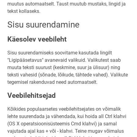
muutus automaatselt. Taust muutub mustaks, lingid ja
tekst kollaseks.
Sisu suurendamine
Käesolev veebileht
Sisu suurendamiseks soovitame kasutada lingilt
"Ligipääsetavus" avanevaid valikuid. Valikutest saab
muuta teksti suurust (keskmine, suur ja ülisuur) ning
teksti vahesid (sõnade, lõikude, tähtede vahed). Valikute
tegemisel rakenduvad need automaatselt.
Veebilehitsejad
Kõikides populaarsetes veebilehitsejates on võimalik
lehte suurendada ja vähendada, kui hoida all Ctrl klahvi
(OS X operatsioonisüsteemis Cmd klahvi) ja samal
vajutada ajal kas + või - klahvi. Teine mugav võimalus