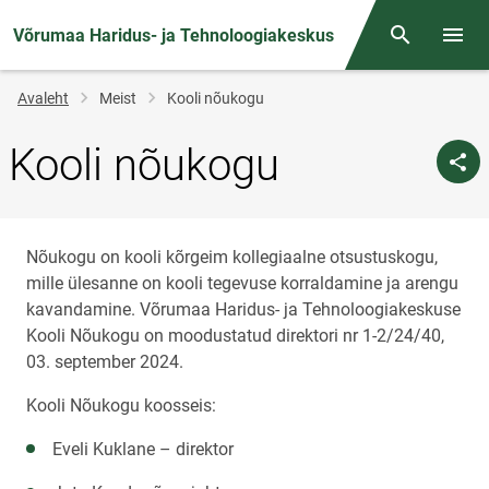
Võrumaa Haridus- ja Tehnoloogiakeskus
Otsing
Menüü
Jälglink
Avaleht
Meist
Kooli nõukogu
Kooli nõukogu
Nõukogu on kooli kõrgeim kollegiaalne otsustuskogu,
mille ülesanne on kooli tegevuse korraldamine ja arengu
kavandamine. Võrumaa Haridus- ja Tehnoloogiakeskuse
Kooli Nõukogu on moodustatud direktori nr 1-2/24/40,
03. september 2024.
Kooli Nõukogu koosseis:
Eveli Kuklane – direktor