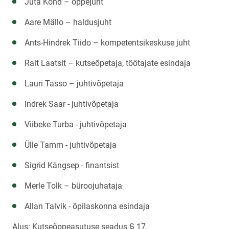
Juta Kond – õppejuht
Aare Mällo – haldusjuht
Ants-Hindrek Tiido – kompetentsikeskuse juht
Rait Laatsit – kutseõpetaja, töötajate esindaja
Lauri Tasso – juhtivõpetaja
Indrek Saar - juhtivõpetaja
Viibeke Turba - juhtivõpetaja
Ülle Tamm - juhtivõpetaja
Sigrid Kängsep - finantsist
Merle Tolk – büroojuhataja
Allan Talvik - õpilaskonna esindaja
Alus: Kutseõppeasutuse seadus § 17.