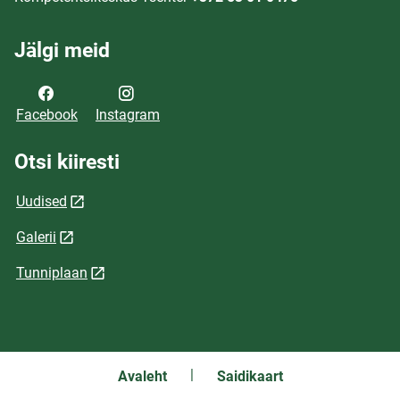
Jälgi meid
Facebook
Instagram
Otsi kiiresti
Uudised
Galerii
Tunniplaan
Avaleht
Saidikaart