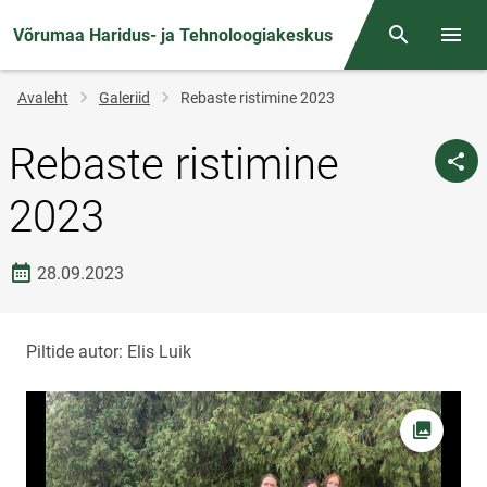
Võrumaa Haridus- ja Tehnoloogiakeskus
Otsing
Menüü
Jälglink
Avaleht
Galeriid
Rebaste ristimine 2023
Rebaste ristimine
2023
Loomise kuupäev
28.09.2023
Piltide autor: Elis Luik
Foto av