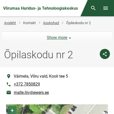
Võrumaa Haridus- ja Tehnoloogiakeskus
Otsing
Menüü
Jälglink
Avaleht
Kontakt
Asukohad
Õpilaskodu nr 2
Show more
Õpilaskodu nr 2
location
Väimela, Võru vald, Kooli tee 5
phone
+372 7850829
E-post
malle.liiv@ewers.ee
Asukoha kaart