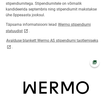
stipendiumitega. Stipendiumitele on võimalik
kandideerida septembris ning stipendiumit makstakse
ühe õppeaasta jooksul.
Täpsama informatsiooni leiad
Wermo stipendiumi
link opens on new page
statuudist
.
link 
Avalduse blankett Wermo AS stipendiumi taotlemiseks
.
Ava fot