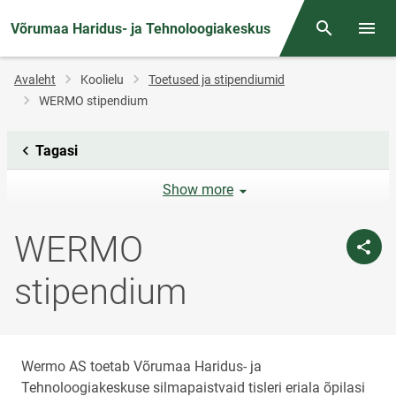
Võrumaa Haridus- ja Tehnoloogiakeskus
Otsing
Menüü
Jälglink
Avaleht
Koolielu
Toetused ja stipendiumid
WERMO stipendium
Tagasi
Show more
WERMO
stipendium
Wermo AS toetab Võrumaa Haridus- ja
Tehnoloogiakeskuse silmapaistvaid tisleri eriala õpilasi