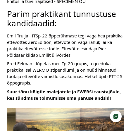
Ehitus ja tsiviilrajatised - SPECIMEN OÜ
Parim praktikant tunnustuse 
kandidaadid:
Emil Truija - ITSp-22 õpperühmast; tegi väga hea praktika 
ettevõttes ZeroEdition; ettevõte on väga rahul; jäi ka 
praktikaettevõttesse tööle. Ettevõtte esindaja Pier 
Põldsaar kiidab Emilit ülivõrdes.
Fred Felman - lõpetas meil Tp-20 grupis, tegi eduka 
praktika, sai WERMO stipendiumi ja on nüüd hinnatud 
töötaja ettevõtte viimistlusosakonnas. Hetkel õpib PTT-25 
õppegrupis.
Suur tänu kõigile osalejatele ja EWERSi taustajõule, 
kes sündmuse toimumisse oma panuse andsid!
Ava fot