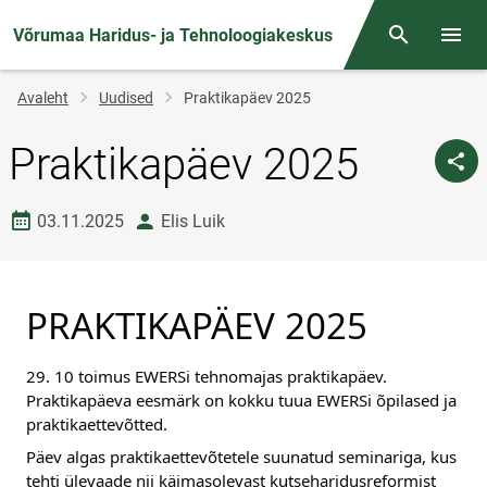
Võrumaa Haridus- ja Tehnoloogiakeskus
Otsing
Menüü
Jälglink
Avaleht
Uudised
Praktikapäev 2025
Praktikapäev 2025
Loomise kuupäev
autor
03.11.2025
Elis Luik
PRAKTIKAPÄEV 2025
29. 10 toimus EWERSi tehnomajas praktikapäev. 
Praktikapäeva eesmärk on kokku tuua EWERSi õpilased ja 
praktikaettevõtted.
Päev algas praktikaettevõtetele suunatud seminariga, kus 
tehti ülevaade nii käimasolevast kutseharidusreformist 