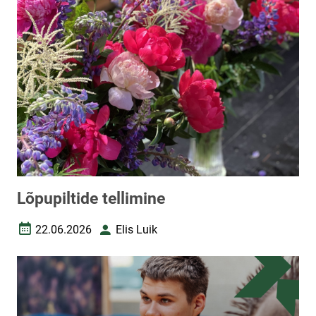
Lõpupiltide tellimine
22.06.2026
Elis Luik
Loomise kuupäev
Autor