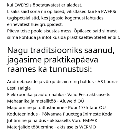
kui EWERSis õpetatavatest erialadest.
Lisaks said sõna nii õpilased, vilistlased kui ka EWERSi 
tugispetsialistid, kes jagasid kogemusi lähtudes 
erinevatest huvigruppidest.
Päeva teise poole sisustas mess. Õpilased said silmast-
silma kohtuda ja infot küsida praktikaettevõtetelt endilt.
Nagu traditsiooniks saanud, 
jagasime praktikapäeva 
raames ka tunnustusi:
Andmebaaside ja võrgu disain ning haldus - AS Lõuna-
Eesti Haigla
Elektroonika ja automaatika - Valio Eesti aktsiaselts
Mehaanika ja metallitöö - Aluweld OÜ
Majutamine ja toitlustamine - Pubi 17/Intaur OÜ
Koduteenindus - Põlvamaa Puuetega Inimeste Koda
Juhtimine ja haldus - aktsiaselts Võru EMPAK
Materjalide töötlemine - aktsiaselts WERMO