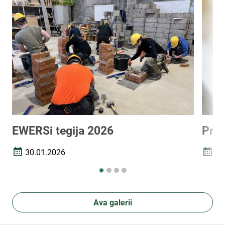
EWERSi tegija 2026
Prak
30.01.2026
03
Loomise kuupäev
Loomi
Ava galerii