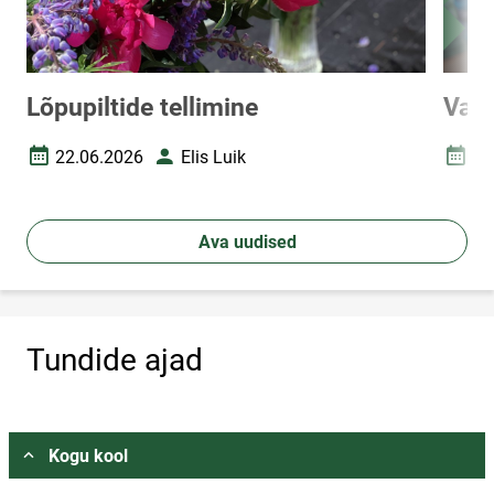
Lõpupiltide tellimine
Vast
22.06.2026
Elis Luik
15
Loomise kuupäev
Autor
Loomi
Ava uudised
Tundide ajad
Vali asukoht
Kogu kool