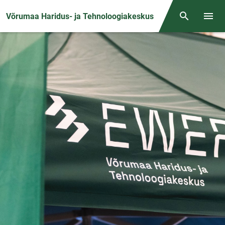
Front page
Võrumaa Haridus- ja Tehnoloogiakeskus
Otsing
Menüü