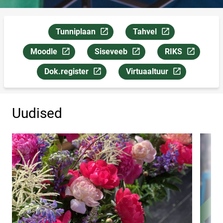
Tunniplaan
Tahvel
Link avaneb uuel leheküljel
Link avaneb uuel lehekül
Moodle
Siseveeb
RIKS
Link avaneb uuel leheküljel
Link avaneb uuel leheküljel
Link avaneb uuel
Dok.register
Virtuaaltuur
Link avaneb uuel leheküljel
Link avaneb uuel lehekülje
Uudised