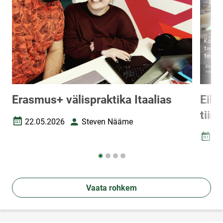
Erasmus+ välispraktika Itaalias
Eik 
tiim
22.05.2026
Steven Nääme
Loomise kuupäev
Autor
28
Loomi
Vaata rohkem