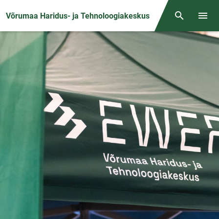
Front page
Võrumaa Haridus- ja Tehnoloogiakeskus
Otsing
Menüü