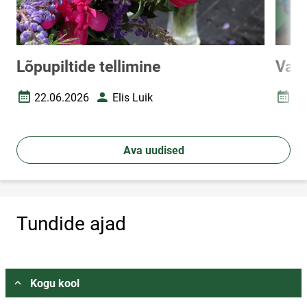
Lõpupiltide tellimine
Vast
22.06.2026
Elis Luik
15
Loomise kuupäev
Autor
Loomi
Ava uudised
Tundide ajad
Vali asukoht
Kogu kool