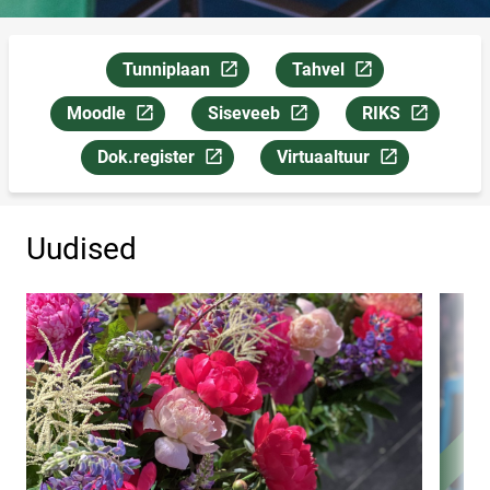
Tunniplaan
Tahvel
Link avaneb uuel leheküljel
Link avaneb uuel lehekül
Moodle
Siseveeb
RIKS
Link avaneb uuel leheküljel
Link avaneb uuel leheküljel
Link avaneb uuel
Dok.register
Virtuaaltuur
Link avaneb uuel leheküljel
Link avaneb uuel lehekülje
Uudised