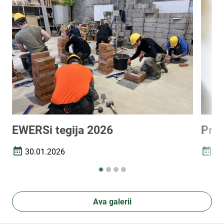
EWERSi tegija 2026
Prak
30.01.2026
03
Loomise kuupäev
Loomi
Ava galerii