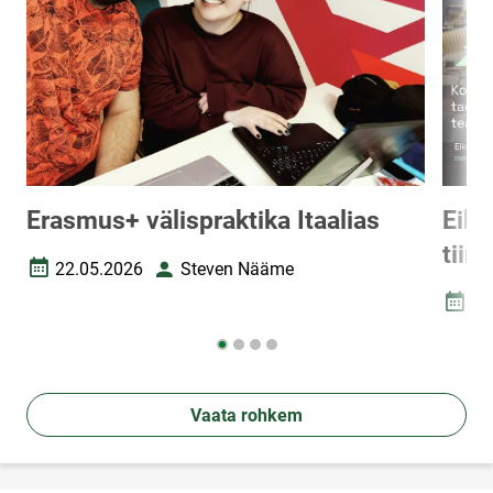
Erasmus+ välispraktika Itaalias
Eik 
tiim
22.05.2026
Steven Nääme
Loomise kuupäev
Autor
28
Loomi
Vaata rohkem