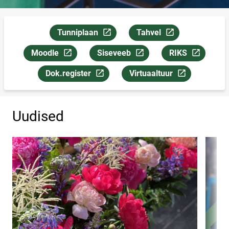
Tunniplaan
Tahvel
Link avaneb uuel leheküljel
Link avaneb uuel lehekül
Moodle
Siseveeb
RIKS
Link avaneb uuel leheküljel
Link avaneb uuel leheküljel
Link avaneb uuel
Dok.register
Virtuaaltuur
Link avaneb uuel leheküljel
Link avaneb uuel lehekülje
Uudised