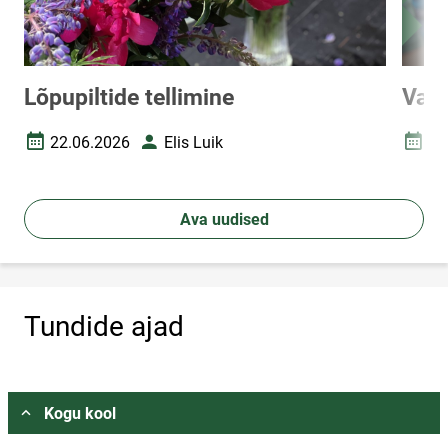
Lõpupiltide tellimine
Vast
22.06.2026
Elis Luik
15
Loomise kuupäev
Autor
Loomi
Ava uudised
Tundide ajad
Vali asukoht
Kogu kool