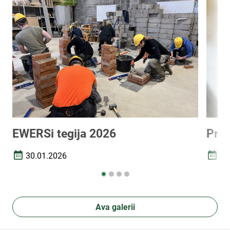
EWERSi tegija 2026
Prak
30.01.2026
03
Loomise kuupäev
Loomi
Ava galerii