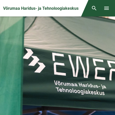
Front page
Võrumaa Haridus- ja Tehnoloogiakeskus
Otsing
Menüü