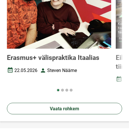
Erasmus+ välispraktika Itaalias
Eik 
tiim
22.05.2026
Steven Nääme
Loomise kuupäev
Autor
28
Loomi
Vaata rohkem