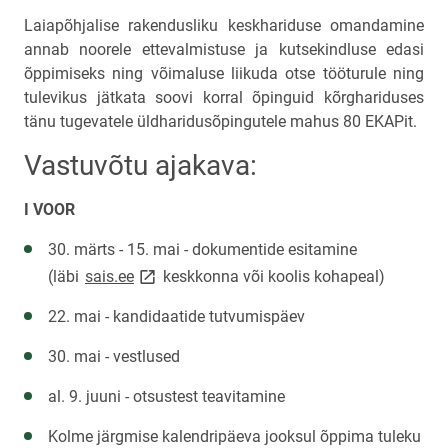
Laiapõhjalise rakendusliku keskhariduse omandamine
annab noorele ettevalmistuse ja kutsekindluse edasi
õppimiseks ning võimaluse liikuda otse tööturule ning
tulevikus jätkata soovi korral õpinguid kõrghariduses
tänu tugevatele üldharidusõpingutele mahus 80 EKAPit.
Vastuvõtu ajakava:
I VOOR
30. märts - 15. mai - dokumentide esitamine
link opens on new page
link opens on new page
(läbi
sais.ee
keskkonna või koolis kohapeal)
22. mai - kandidaatide tutvumispäev
30. mai - vestlused
al. 9. juuni - otsustest teavitamine
Kolme järgmise kalendripäeva jooksul õppima tuleku