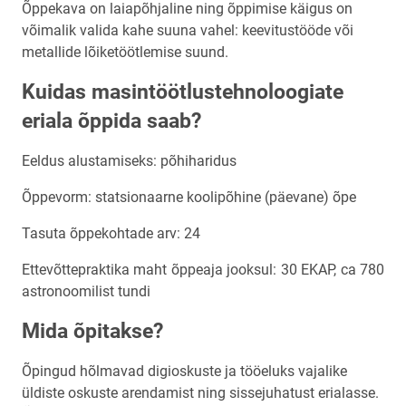
Õppekava on laiapõhjaline ning õppimise käigus on
võimalik valida kahe suuna vahel: keevitustööde või
metallide lõiketöötlemise suund.
Kuidas masintöötlustehnoloogiate
eriala õppida saab?
Eeldus alustamiseks: põhiharidus
Õppevorm: statsionaarne koolipõhine (päevane) õpe
Tasuta õppekohtade arv: 24
Ettevõttepraktika maht õppeaja jooksul: 30 EKAP, ca 780
astronoomilist tundi
Mida õpitakse?
Õpingud hõlmavad digioskuste ja tööeluks vajalike
üldiste oskuste arendamist ning sissejuhatust erialasse.