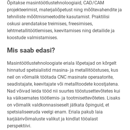
Õpitakse masintöötlustehnoloogiaid, CAD/CAM
projekteerimist, materjaliõpetust ning mõõtevahendite ja
tehniliste mõõtmismeetodite kasutamist. Praktilisi
oskusi arendatakse treimises, freesimises,
lehtmetallitöötlemises, keevitamises ning detailide ja
koostude valmistamises.
Mis saab edasi?
Masintöötlustehnoloogiate eriala lõpetajad on kõrgelt
hinnatud spetsialistid masina- ja metallitööstuses, kus
neil on võimalik töötada CNC masinate operaatorite,
seadistajate, keevitajate või metalltoodete koostjatena.
Nad võivad leida tööd nii suurtes tööstusettevõtetes kui
ka väiksemates töötlemis- ja tootmisettevõtetes. Lisaks
on võimalik valdkonnasiseselt jätkata õpinguid, et
spetsialiseeruda veelgi enam. Eriala pakub laia
karjäärivõimaluste valikut ja kindlat tööalast
perspektiivi.