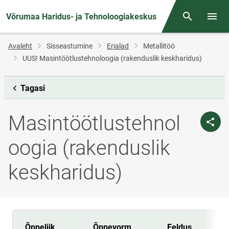
Võrumaa Haridus- ja Tehnoloogiakeskus
Otsing
Menüü
Jälglink
Avaleht
Sisseastumine
Erialad
Metallitöö
UUS! Masintöötlustehnoloogia (rakenduslik keskharidus)
Tagasi
Masintöötlustehnol
oogia (rakenduslik
keskharidus)
Õppeliik
Õppevorm
Eeldus