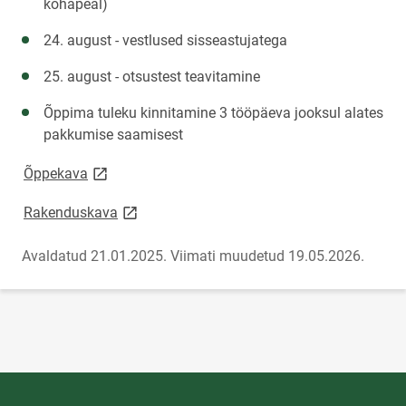
kohapeal)
24. august - vestlused sisseastujatega
25. august - otsustest teavitamine
Õppima tuleku kinnitamine 3 tööpäeva jooksul alates
pakkumise saamisest
link opens on new page
Õppekava
link opens on new page
Rakenduskava
Avaldatud 21.01.2025.
Viimati muudetud 19.05.2026.