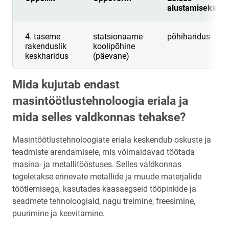
alustamiseks
4. taseme
statsionaarne
põhiharidus
rakenduslik
koolipõhine
keskharidus
(päevane)
Mida kujutab endast
masintöötlustehnoloogia eriala ja
mida selles valdkonnas tehakse?
Masintöötlustehnoloogiate eriala keskendub oskuste ja
teadmiste arendamisele, mis võimaldavad töötada
masina- ja metallitööstuses. Selles valdkonnas
tegeletakse erinevate metallide ja muude materjalide
töötlemisega, kasutades kaasaegseid tööpinkide ja
seadmete tehnoloogiaid, nagu treimine, freesimine,
puurimine ja keevitamine.