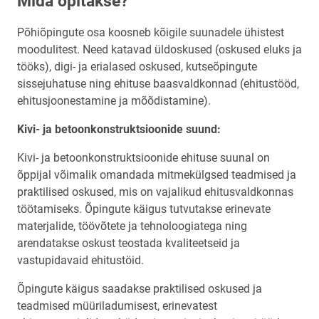
Mida õpitakse?
Põhiõpingute osa koosneb kõigile suunadele ühistest
moodulitest. Need katavad üldoskused (oskused eluks ja
tööks), digi- ja erialased oskused, kutseõpingute
sissejuhatuse ning ehituse baasvaldkonnad (ehitustööd,
ehitusjoonestamine ja mõõdistamine).
Kivi- ja betoonkonstruktsioonide suund:
Kivi- ja betoonkonstruktsioonide ehituse suunal on
õppijal võimalik omandada mitmekülgsed teadmised ja
praktilised oskused, mis on vajalikud ehitusvaldkonnas
töötamiseks. Õpingute käigus tutvutakse erinevate
materjalide, töövõtete ja tehnoloogiatega ning
arendatakse oskust teostada kvaliteetseid ja
vastupidavaid ehitustöid.
Õpingute käigus saadakse praktilised oskused ja
teadmised müüriladumisest, erinevatest