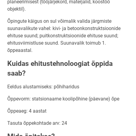
planeerimisest (tööjärjekord, materjalid, koostöö
objektil).
Õpingute käigus on sul võimalik valida järgmiste
suunavalikute vahel: kivi- ja betoonkonstruktsioonide
ehituse suund; puitkonstruktsioonide ehituse suund;
ehitusviimistluse suund. Suunavalik toimub 1.
õppeaastal.
Kuidas ehitustehnoloogiat õppida
saab?
Eeldus alustamiseks: põhiharidus
Õppevorm: statsionaarne koolipõhine (päevane) õpe
Õppeaeg: 4 aastat
Tasuta õppekohtade arv: 24