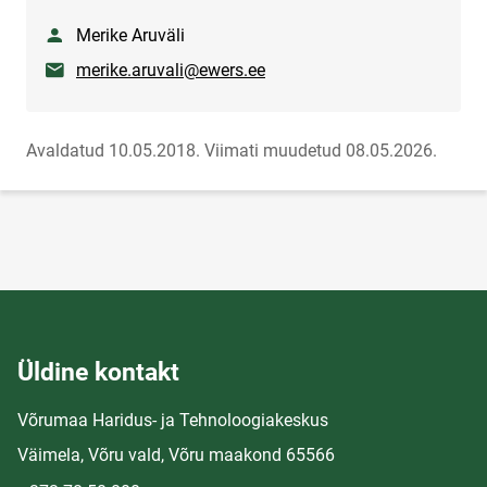
Nimi
Merike Aruväli
E-post
merike.aruvali@ewers.ee
Avaldatud 10.05.2018.
Viimati muudetud 08.05.2026.
Üldine kontakt
Võrumaa Haridus- ja Tehnoloogiakeskus
Väimela, Võru vald, Võru maakond 65566