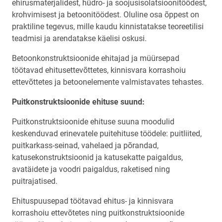
ehirusmaterjalidest, hüdro- ja soojusisolatsioonitöödest,
krohvimisest ja betoonitöödest. Oluline osa õppest on
praktiline tegevus, mille kaudu kinnistatakse teoreetilisi
teadmisi ja arendatakse käelisi oskusi.
Betoonkonstruktsioonide ehitajad ja müürsepad
töötavad ehitusettevõttetes, kinnisvara korrashoiu
ettevõttetes ja betoonelemente valmistavates tehastes.
Puitkonstruktsioonide ehituse suund:
Puitkonstruktsioonide ehituse suuna moodulid
keskenduvad erinevatele puitehituse töödele: puitliited,
puitkarkass-seinad, vahelaed ja põrandad,
katusekonstruktsioonid ja katusekatte paigaldus,
avatäidete ja voodri paigaldus, raketised ning
puitrajatised.
Ehituspuusepad töötavad ehitus- ja kinnisvara
korrashoiu ettevõtetes ning puitkonstruktsioonide