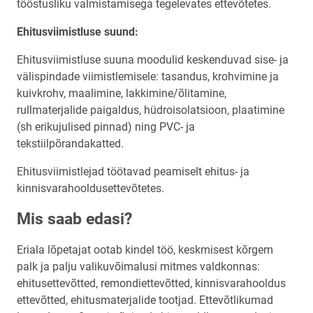
tööstusliku valmistamisega tegelevates ettevõtetes.
Ehitusviimistluse suund:
Ehitusviimistluse suuna moodulid keskenduvad sise- ja
välispindade viimistlemisele: tasandus, krohvimine ja
kuivkrohv, maalimine, lakkimine/õlitamine,
rullmaterjalide paigaldus, hüdroisolatsioon, plaatimine
(sh erikujulised pinnad) ning PVC- ja
tekstiilpõrandakatted.
Ehitusviimistlejad töötavad peamiselt ehitus- ja
kinnisvarahooldusettevõtetes.
Mis saab edasi?
Eriala lõpetajat ootab kindel töö, keskmisest kõrgem
palk ja palju valikuvõimalusi mitmes valdkonnas:
ehitusettevõtted, remondiettevõtted, kinnisvarahooldus
ettevõtted, ehitusmaterjalide tootjad. Ettevõtlikumad