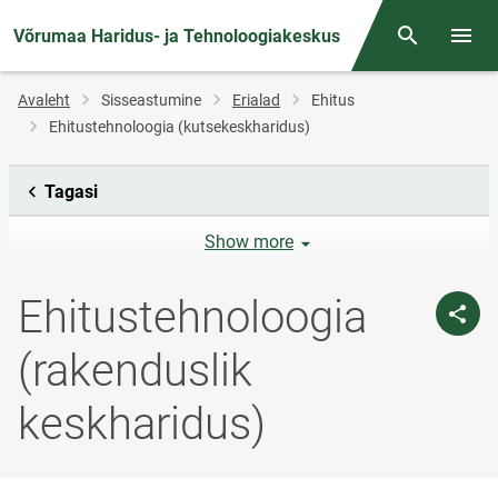
Võrumaa Haridus- ja Tehnoloogiakeskus
Otsing
Menüü
Jälglink
Avaleht
Sisseastumine
Erialad
Ehitus
Ehitustehnoloogia (kutsekeskharidus)
Tagasi
Show more
Ehitustehnoloogia
(rakenduslik
keskharidus)