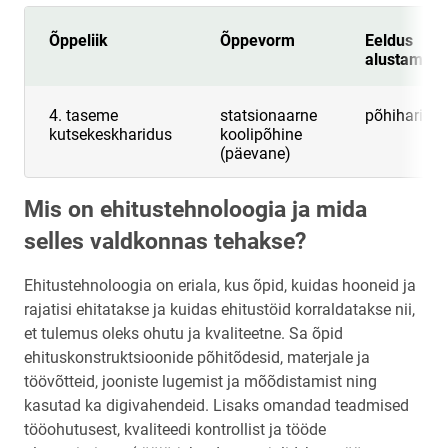
Õppeliik
Õppevorm
Eeldus
alustamise
4. taseme
statsionaarne
põhiharidu
kutsekeskharidus
koolipõhine
(päevane)
Mis on ehitustehnoloogia ja mida
selles valdkonnas tehakse?
Ehitustehnoloogia on eriala, kus õpid, kuidas hooneid ja
rajatisi ehitatakse ja kuidas ehitustöid korraldatakse nii,
et tulemus oleks ohutu ja kvaliteetne. Sa õpid
ehituskonstruktsioonide põhitõdesid, materjale ja
töövõtteid, jooniste lugemist ja mõõdistamist ning
kasutad ka digivahendeid. Lisaks omandad teadmised
tööohutusest, kvaliteedi kontrollist ja tööde