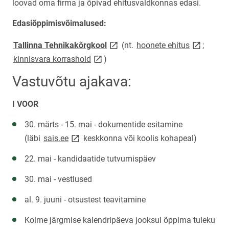
loovad oma firma ja õpivad ehitusvaldkonnas edasi.
Edasiõppimisvõimalused:
link opens on new page
link opens
Tallinna Tehnikakõrgkool
(nt.
hoonete ehitus
;
link opens on new page
kinnisvara korrashoid
)
Vastuvõtu ajakava:
I VOOR
30. märts - 15. mai - dokumentide esitamine
link opens on new page
link opens on new page
(läbi
sais.ee
keskkonna või koolis kohapeal)
22. mai - kandidaatide tutvumispäev
30. mai - vestlused
al. 9. juuni - otsustest teavitamine
Kolme järgmise kalendripäeva jooksul õppima tuleku