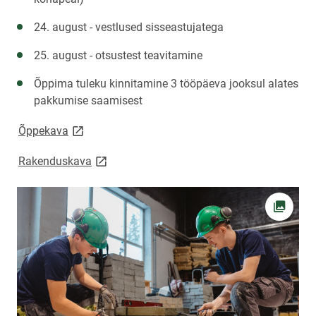
24. august - vestlused sisseastujatega
25. august - otsustest teavitamine
Õppima tuleku kinnitamine 3 tööpäeva jooksul alates
pakkumise saamisest
link opens on new page
Õppekava
link opens on new page
Rakenduskava
Ava fot